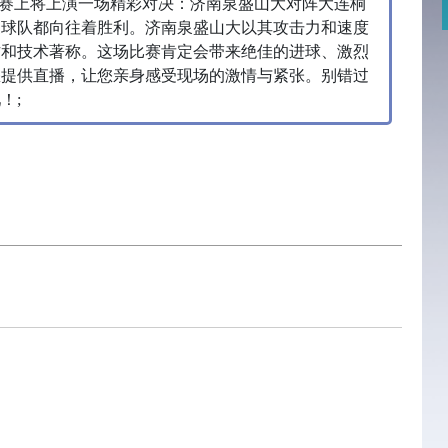
！中冠联赛上将上演一场精彩对决：济南泉盛山大对阵大连桐
支球队都向往着胜利。济南泉盛山大以其攻击力和速度
作和技术著称。这场比赛肯定会带来绝佳的进球、激烈
您提供直播，让您亲身感受现场的激情与紧张。别错过
！;