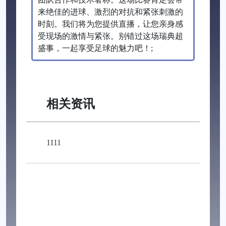
来绝佳的进球、激烈的对抗和紧张刺激的
时刻。我们将为您提供直播，让您亲身感
受现场的激情与紧张。别错过这场瑞典超
盛事，一起享受足球的魅力吧！;
相关资讯
1111